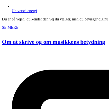
Universel energi
Du er på vejen, du kender den vej du vælger, men du bevæger dig nu mo
SE MERE
Om at skrive og om musikkens betydning