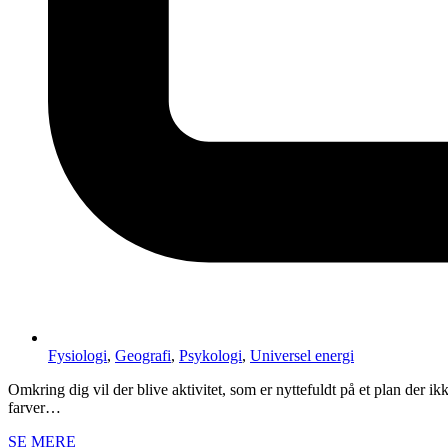
Fysiologi
,
Geografi
,
Psykologi
,
Universel energi
Omkring dig vil der blive aktivitet, som er nyttefuldt på et plan der ik
farver…
SE MERE