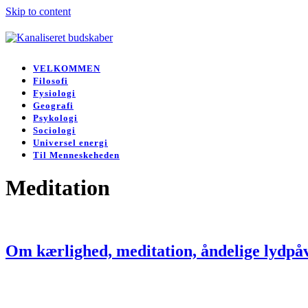
Skip to content
Open
Close
mobile
mobile
VELKOMMEN
menu
menu
Filosofi
Fysiologi
Geografi
Psykologi
Sociologi
Universel energi
Til Menneskeheden
Meditation
Om kærlighed, meditation, åndelige lydpåv