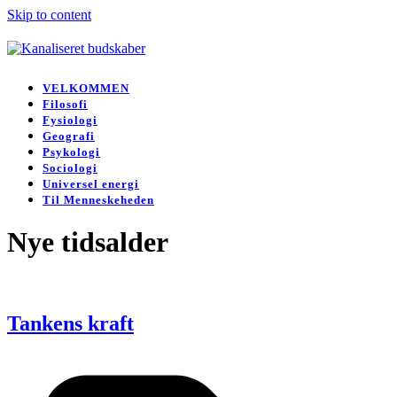
Skip to content
Open
Close
mobile
mobile
VELKOMMEN
menu
menu
Filosofi
Fysiologi
Geografi
Psykologi
Sociologi
Universel energi
Til Menneskeheden
Nye tidsalder
Tankens kraft