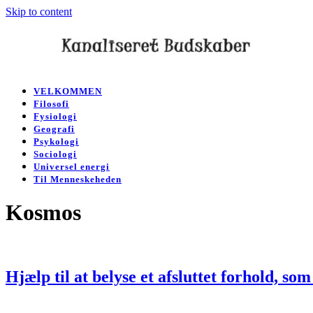
Skip to content
Open
Close
mobile
mobile
VELKOMMEN
menu
menu
Filosofi
Fysiologi
Geografi
Psykologi
Sociologi
Universel energi
Til Menneskeheden
Kosmos
Hjælp til at belyse et afsluttet forhold, so