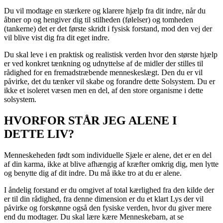
Du vil modtage en stærkere og klarere hjælp fra dit indre, når du
åbner op og hengiver dig til stilheden (følelser) og tomheden
(tankerne) det er det første skridt i fysisk forstand, mod den vej der
vil blive vist dig fra dit eget indre.
Du skal leve i en praktisk og realistisk verden hvor den største hjælp
er ved konkret tænkning og udnyttelse af de midler der stilles til
rådighed for en fremadstræbende menneskeslægt. Den du er vil
påvirke, det du tænker vil skabe og forandre dette Solsystem. Du er
ikke et isoleret væsen men en del, af den store organisme i dette
solsystem.
HVORFOR STÅR JEG ALENE I
DETTE LIV?
Menneskeheden født som individuelle Sjæle er alene, det er en del
af din karma, ikke at blive afhængig af kræfter omkrig dig, men lytte
og benytte dig af dit indre. Du må ikke tro at du er alene.
I åndelig forstand er du omgivet af total kærlighed fra den kilde der
er til din rådighed, fra denne dimension er du et klart Lys der vil
påvirke og forskønne også den fysiske verden, hvor du giver mere
end du modtager. Du skal lære kære Menneskebarn, at se