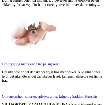
Du har fundet vejen på midten. Du bevæger dig i øjeblikket på en
sikker og farbar vej. Du har et rimeligt overblik over den retning…
Om frygt og manglende tro på sig selv
Det ukendte er det der skaber frygt hos mennesker. Alle situationer
hvor det ukendte er det der skaber frygt, kan man afhjælpe og fjerne
fra…
Om ensomhed, smerter, spisevægring, krige og Saddam Hussein
VIL I FORTÆLLE OM MIN UDVIKLING? Kære Menneskebarn,