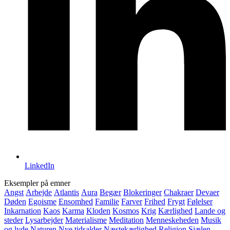
LinkedIn
Eksempler på emner
Angst
Arbejde
Atlantis
Aura
Begær
Blokeringer
Chakraer
Devaer
Døden
Egoisme
Ensomhed
Familie
Farver
Frihed
Frygt
Følelser
Inkarnation
Kaos
Karma
Kloden
Kosmos
Krig
Kærlighed
Lande og
steder
Lysarbejder
Materialisme
Meditation
Menneskeheden
Musik
og lyde
Naturen
Nye tidsalder
Næstekærlighed
Religion
Sjælen