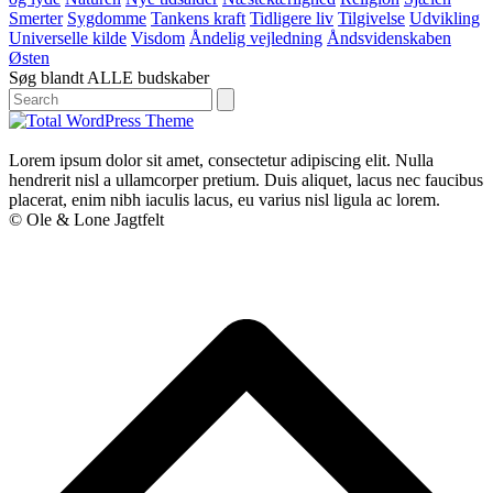
Smerter
Sygdomme
Tankens kraft
Tidligere liv
Tilgivelse
Udvikling
Universelle kilde
Visdom
Åndelig vejledning
Åndsvidenskaben
Østen
Søg blandt ALLE budskaber
Search
Lorem ipsum dolor sit amet, consectetur adipiscing elit. Nulla
hendrerit nisl a ullamcorper pretium. Duis aliquet, lacus nec faucibus
placerat, enim nibh iaculis lacus, eu varius nisl ligula ac lorem.
© Ole & Lone Jagtfelt
B
T
T