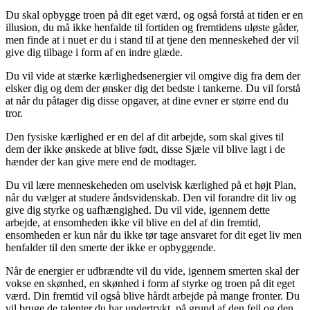
Du skal opbygge troen på dit eget værd, og også forstå at tiden er en
illusion, du må ikke henfalde til fortiden og fremtidens uløste gåder,
men finde at i nuet er du i stand til at tjene den menneskehed der vil
give dig tilbage i form af en indre glæde.
Du vil vide at stærke kærlighedsenergier vil omgive dig fra dem der
elsker dig og dem der ønsker dig det bedste i tankerne. Du vil forstå
at når du påtager dig disse opgaver, at dine evner er større end du
tror.
Den fysiske kærlighed er en del af dit arbejde, som skal gives til
dem der ikke ønskede at blive født, disse Sjæle vil blive lagt i de
hænder der kan give mere end de modtager.
Du vil lære menneskeheden om uselvisk kærlighed på et højt Plan,
når du vælger at studere åndsvidenskab. Den vil forandre dit liv og
give dig styrke og uafhængighed. Du vil vide, igennem dette
arbejde, at ensomheden ikke vil blive en del af din fremtid,
ensomheden er kun når du ikke tør tage ansvaret for dit eget liv men
henfalder til den smerte der ikke er opbyggende.
Når de energier er udbrændte vil du vide, igennem smerten skal der
vokse en skønhed, en skønhed i form af styrke og troen på dit eget
værd. Din fremtid vil også blive hårdt arbejde på mange fronter. Du
vil bruge de talenter du har undertrykt, på grund af den fejl og den