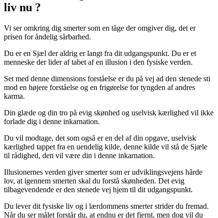
liv nu ?
Vi ser omkring dig smerter som en tåge der omgiver dig, det er
prisen for åndelig sårbarhed.
Du er en Sjæl der aldrig er langt fra dit udgangspunkt. Du er et
menneske der lider af tabet af en illusion i den fysiske verden.
Set med denne dimensions forståelse er du på vej ad den stenede sti
mod en højere forståelse og en frigørelse for tyngden af andres
karma.
Din glæde og din tro på evig skønhed og uselvisk kærlighed vil ikke
forlade dig i denne inkarnation.
Du vil modtage, det som også er en del af din opgave, uselvisk
kærlighed tappet fra en uendelig kilde, denne kilde vil stå de Sjæle
til rådighed, den vil være din i denne inkarnation.
Illusionernes verden giver smerter som er udviklingsvejens hårde
lov, at igennem smerten skal du forstå skønheden. Det evig
tilbagevendende er den stenede vej hjem til dit udgangspunkt.
Du lever dit fysiske liv og i lærdommens smerter strider du fremad.
Når du ser målet forstår du, at endnu er det fjernt, men dog vil du