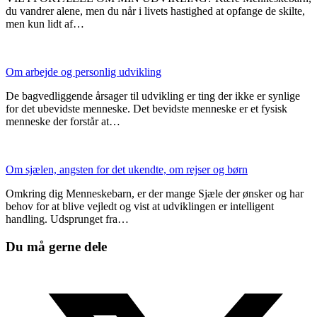
du vandrer alene, men du når i livets hastighed at opfange de skilte,
men kun lidt af…
Om arbejde og personlig udvikling
De bagvedliggende årsager til udvikling er ting der ikke er synlige
for det ubevidste menneske. Det bevidste menneske er et fysisk
menneske der forstår at…
Om sjælen, angsten for det ukendte, om rejser og børn
Omkring dig Menneskebarn, er der mange Sjæle der ønsker og har
behov for at blive vejledt og vist at udviklingen er intelligent
handling. Udsprunget fra…
Du må gerne dele