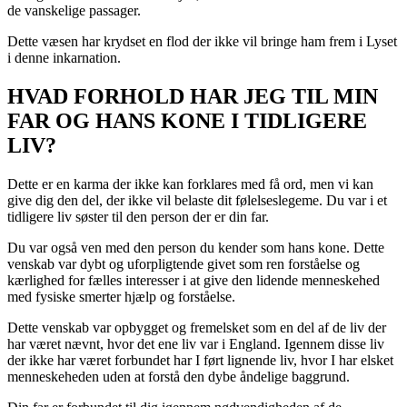
de vanskelige passager.
Dette væsen har krydset en flod der ikke vil bringe ham frem i Lyset
i denne inkarnation.
HVAD FORHOLD HAR JEG TIL MIN
FAR OG HANS KONE I TIDLIGERE
LIV?
Dette er en karma der ikke kan forklares med få ord, men vi kan
give dig den del, der ikke vil belaste dit følelseslegeme. Du var i et
tidligere liv søster til den person der er din far.
Du var også ven med den person du kender som hans kone. Dette
venskab var dybt og uforpligtende givet som ren forståelse og
kærlighed for fælles interesser i at give den lidende menneskehed
med fysiske smerter hjælp og forståelse.
Dette venskab var opbygget og fremelsket som en del af de liv der
har været nævnt, hvor det ene liv var i England. Igennem disse liv
der ikke har været forbundet har I ført lignende liv, hvor I har elsket
menneskeheden uden at forstå den dybe åndelige baggrund.