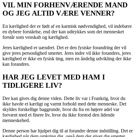
VIL MIN FORHENVÆRENDE MAND
OG JEG ALTID VÆRE VENNER?
En kærlighed der er født af en karmisk nødvendighed, vil indebære
en dybere forståelse, end der kan udtrykkes som det mennesket
forstår som venskab og kærlighed.
Jeres kærlighed er uændret. Det er den fysiske forandring der vil
give jeres personlighed smerter. Jeres indre vil ikke forandres, jeres
kærlighed er ikke en fysisk ting, men en åndelig udvikling der ikke
kan forandres.
HAR JEG LEVET MED HAM I
TIDLIGERE LIV?
Der kan gives dig denne viden. Dette liv var i Frankrig, hvor du
ikke havde et kærligt og varmt forhold med dette menneske. Det
skyldes forskellige baggrunde, hvor du fra en højere adel var
forvænt med et finere liv, hvor du ikke forstod den lidende
menneskehed.
Denne person har hjulpet dig til at forandre denne indstilling. Det er
kærlighed når dem omkring dig, også dem der giver dig smerter,