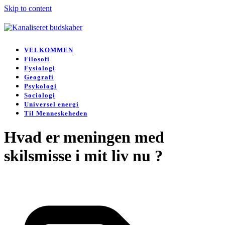
Skip to content
Open
Close
mobile
mobile
VELKOMMEN
menu
menu
Filosofi
Fysiologi
Geografi
Psykologi
Sociologi
Universel energi
Til Menneskeheden
Hvad er meningen med
skilsmisse i mit liv nu ?