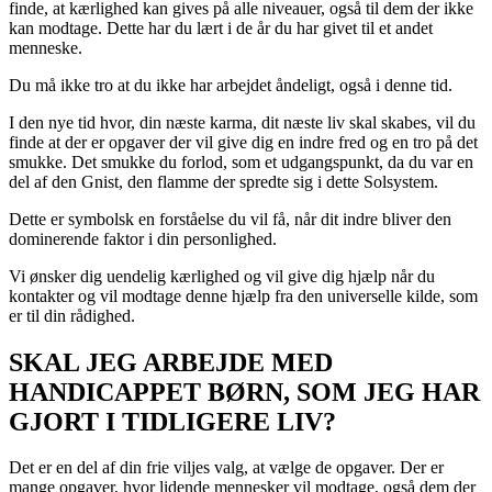
finde, at kærlighed kan gives på alle niveauer, også til dem der ikke
kan modtage. Dette har du lært i de år du har givet til et andet
menneske.
Du må ikke tro at du ikke har arbejdet åndeligt, også i denne tid.
I den nye tid hvor, din næste karma, dit næste liv skal skabes, vil du
finde at der er opgaver der vil give dig en indre fred og en tro på det
smukke. Det smukke du forlod, som et udgangspunkt, da du var en
del af den Gnist, den flamme der spredte sig i dette Solsystem.
Dette er symbolsk en forståelse du vil få, når dit indre bliver den
dominerende faktor i din personlighed.
Vi ønsker dig uendelig kærlighed og vil give dig hjælp når du
kontakter og vil modtage denne hjælp fra den universelle kilde, som
er til din rådighed.
SKAL JEG ARBEJDE MED
HANDICAPPET BØRN, SOM JEG HAR
GJORT I TIDLIGERE LIV?
Det er en del af din frie viljes valg, at vælge de opgaver. Der er
mange opgaver, hvor lidende mennesker vil modtage, også dem der