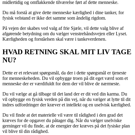
midlertidig og omflakkende tilværelse ført af dette menneske.
Du må forstå at give dette menneske kærlighed i dine tanker, for
fysisk velstand er ikke det samme som åndelig rigdom.
På vejen der skabes ved valg af frie Sjæle, vil dette valg blive af
afgørende betydning om du vælger venstrehåndsvejen eller Lyset.
Kærligheden og forståelsen skal være i tankeverdenen.
HVAD RETNING SKAL MIT LIV TAGE
NU?
Dette er et relevant spørgsmål, da der i dette spørgsmål er tjeneste
for menneskeheden. Du vil opbygge troen på dit eget værd som et
menneske der er værdifuldt for dem der vil blive de nærmeste.
Du vil vælge at gå tilbage til det land der er dit ved din karma. Du
vil opbygge en fysisk verden på din vej, når du vælger at lytte til dit
indres udfordringer der kræver et intellekt og en uselvisk kærlighed.
Du vil finde at det materielle vil være til rådighed i den grad det
kræves for de opgaver du påtager dig. Når du vælger uselviske
gerninger vil du finde, at de energier der kræves på det fysiske plan
vil blive til din rådighed.