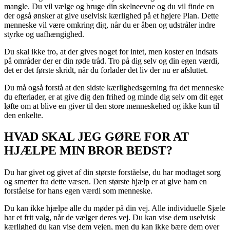
mangle. Du vil vælge og bruge din skelneevne og du vil finde en
der også ønsker at give uselvisk kærlighed på et højere Plan. Dette
menneske vil være omkring dig, når du er åben og udstråler indre
styrke og uafhængighed.
Du skal ikke tro, at der gives noget for intet, men koster en indsats
på områder der er din røde tråd. Tro på dig selv og din egen værdi,
det er det første skridt, når du forlader det liv der nu er afsluttet.
Du må også forstå at den sidste kærlighedsgerning fra det menneske
du efterlader, er at give dig den frihed og minde dig selv om dit eget
løfte om at blive en giver til den store menneskehed og ikke kun til
den enkelte.
HVAD SKAL JEG GØRE FOR AT
HJÆLPE MIN BROR BEDST?
Du har givet og givet af din største forståelse, du har modtaget sorg
og smerter fra dette væsen. Den største hjælp er at give ham en
forståelse for hans egen værdi som menneske.
Du kan ikke hjælpe alle du møder på din vej. Alle individuelle Sjæle
har et frit valg, når de vælger deres vej. Du kan vise dem uselvisk
kærlighed du kan vise dem vejen, men du kan ikke bære dem over