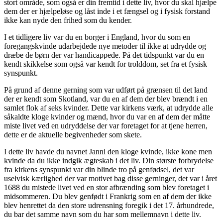
stort område, som også er din fremtid i dette liv, hvor du skal hjælpe
dem der er hjælpeløse og låst inde i et fængsel og i fysisk forstand
ikke kan nyde den frihed som du kender.
I et tidligere liv var du en borger i England, hvor du som en
foregangskvinde udarbejdede nye metoder til ikke at udrydde og
dræbe de børn der var handicappede. På det tidspunkt var du en
kendt skikkelse som også var kendt for trolddom, set fra et fysisk
synspunkt.
På grund af denne gerning som var udført på grænsen til det land
der er kendt som Skotland, var du en af dem der blev brændt i en
samlet flok af seks kvinder. Dette var kirkens værk, at udrydde alle
såkaldte kloge kvinder og mænd, hvor du var en af dem der måtte
miste livet ved en udryddelse der var foretaget for at tjene herren,
dette er de aktuelle begivenheder som skete.
I dette liv havde du navnet Janni den kloge kvinde, ikke kone men
kvinde da du ikke indgik ægteskab i det liv. Din største forbrydelse
fra kirkens synspunkt var din blinde tro på genfødsel, det var
uselvisk kærlighed der var motivet bag disse gerninger, det var i året
1688 du mistede livet ved en stor afbrænding som blev foretaget i
midsommeren. Du blev genfødt i Frankrig som en af dem der ikke
blev henrettet da den store udrensning foregik i det 17. århundrede,
du bar det samme navn som du har som mellemnavn i dette liv.