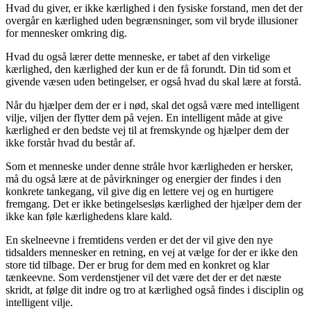
Hvad du giver, er ikke kærlighed i den fysiske forstand, men det der
overgår en kærlighed uden begrænsninger, som vil bryde illusioner
for mennesker omkring dig.
Hvad du også lærer dette menneske, er tabet af den virkelige
kærlighed, den kærlighed der kun er de få forundt. Din tid som et
givende væsen uden betingelser, er også hvad du skal lære at forstå.
Når du hjælper dem der er i nød, skal det også være med intelligent
vilje, viljen der flytter dem på vejen. En intelligent måde at give
kærlighed er den bedste vej til at fremskynde og hjælper dem der
ikke forstår hvad du består af.
Som et menneske under denne stråle hvor kærligheden er hersker,
må du også lære at de påvirkninger og energier der findes i den
konkrete tankegang, vil give dig en lettere vej og en hurtigere
fremgang. Det er ikke betingelsesløs kærlighed der hjælper dem der
ikke kan føle kærlighedens klare kald.
En skelneevne i fremtidens verden er det der vil give den nye
tidsalders mennesker en retning, en vej at vælge for der er ikke den
store tid tilbage. Der er brug for dem med en konkret og klar
tænkeevne. Som verdenstjener vil det være det der er det næste
skridt, at følge dit indre og tro at kærlighed også findes i disciplin og
intelligent vilje.