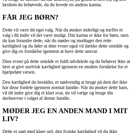
lærdom du behøvede, da du levede en andens karma.
FÅR JEG BØRN?
Dette vil være dit eget valg. Når du ønsker inderligt og træffer et
valg i dit indre vil det være muligt. Din karma er ikke for børn, men
du kan forandre dette, når du møder og modtager den rette
kærlighed og du føler at dine evner også vil dække dette område og
give dig en forståelse igennem at have dette ansvar.
Dine evner på dette område er fuldt udviklede og du behøver ikke at
lære at give uselvisk kærlighed igennem en moders forståelse for et
hjælpeløst væsen.
Den kærlighed du besidder, er nødvendig at bruge på dem der ikke
har disse fordele igennem normal familie. Når du ønsker dette barn,
vil dit indre give dig et klart svar, du vil vælge og bruge din
skelneevne i valget af denne familie.
MØDER JEG EN ANDEN MAND I MIT
LIV?
Dette er sagt med klare ord, den fysiske kærlighed vil du ikke