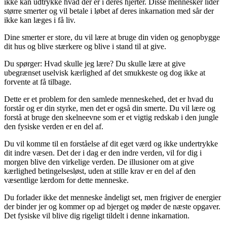
ikke kan udtrykke hvad der er i deres hjerter. Disse mennesker lider
større smerter og vil betale i løbet af deres inkarnation med sår der
ikke kan læges i få liv.
Dine smerter er store, du vil lære at bruge din viden og genopbygge
dit hus og blive stærkere og blive i stand til at give.
Du spørger: Hvad skulle jeg lære? Du skulle lære at give
ubegrænset uselvisk kærlighed af det smukkeste og dog ikke at
forvente at få tilbage.
Dette er et problem for den samlede menneskehed, det er hvad du
forstår og er din styrke, men det er også din smerte. Du vil lære og
forstå at bruge den skelneevne som er et vigtig redskab i den jungle
den fysiske verden er en del af.
Du vil komme til en forståelse af dit eget værd og ikke undertrykke
dit indre væsen. Det der i dag er den indre verden, vil for dig i
morgen blive den virkelige verden. De illusioner om at give
kærlighed betingelsesløst, uden at stille krav er en del af den
væsentlige lærdom for dette menneske.
Du forlader ikke det menneske åndeligt set, men frigiver de energier
der binder jer og kommer op ad bjerget og møder de næste opgaver.
Det fysiske vil blive dig rigeligt tildelt i denne inkarnation.