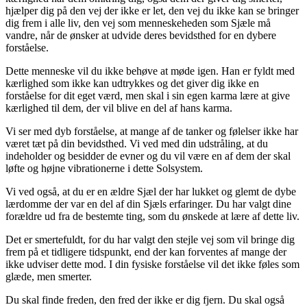
hjælper dig på den vej der ikke er let, den vej du ikke kan se bringer
dig frem i alle liv, den vej som menneskeheden som Sjæle må
vandre, når de ønsker at udvide deres bevidsthed for en dybere
forståelse.
Dette menneske vil du ikke behøve at møde igen. Han er fyldt med
kærlighed som ikke kan udtrykkes og det giver dig ikke en
forståelse for dit eget værd, men skal i sin egen karma lære at give
kærlighed til dem, der vil blive en del af hans karma.
Vi ser med dyb forståelse, at mange af de tanker og følelser ikke har
været tæt på din bevidsthed. Vi ved med din udstråling, at du
indeholder og besidder de evner og du vil være en af dem der skal
løfte og højne vibrationerne i dette Solsystem.
Vi ved også, at du er en ældre Sjæl der har lukket og glemt de dybe
lærdomme der var en del af din Sjæls erfaringer. Du har valgt dine
forældre ud fra de bestemte ting, som du ønskede at lære af dette liv.
Det er smertefuldt, for du har valgt den stejle vej som vil bringe dig
frem på et tidligere tidspunkt, end der kan forventes af mange der
ikke udviser dette mod. I din fysiske forståelse vil det ikke føles som
glæde, men smerter.
Du skal finde freden, den fred der ikke er dig fjern. Du skal også