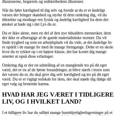
illusionerne, begærets og usikkerhedens illusioner.
Når du føler kærlighed til dig selv og forstår at du er et åndeligt
væsen der bringer skønhed og styrke til dem omkring dig, vil du
tiltrække og modtage ren fysisk og åndelig kærlighed fra dem der
ønsker at bade sig i det Lys du er.
Du er ikke alene, men en del af den nye tidsalders mennesker, dem
der ikke er afhængige af de gamle materialistiske normer. Du vil
finde tryghed og som en arbejdsplads vil du vide, at det åndelige liv
er opdelt i de mange liv med de mange fremgange. Dette er en skole
hvor du er rykket op i en højere klasse, det har kostet dig mange
smerter at opnå disse erfaringer.
Omkring dig er der en udstråling af en manglende tro på dit eget
værd, det er en af de første forandringer, at blive stærk i troen som
det væsen du er, du skal give dig selv kærlighed og tro på dit eget
værd. Du er et vigtigt redskab for dem, der skal møde dig ifølge dit
eget valg og bestemte karma.
HVAD HAR JEG VÆRET I TIDLIGERE
LIV, OG I HVILKET LAND?
I et tidligere liv har du udført mange barmhjertighedsgerninger på et