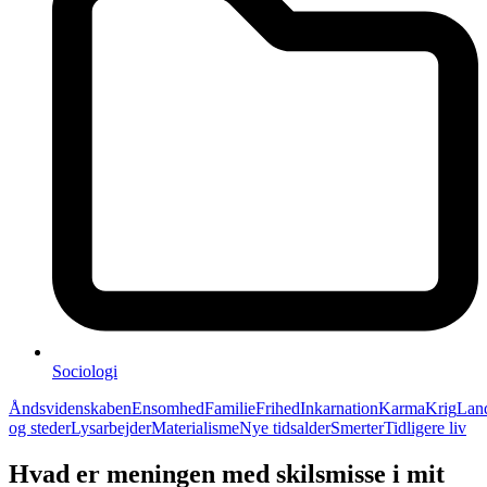
Sociologi
Åndsvidenskaben
Ensomhed
Familie
Frihed
Inkarnation
Karma
Krig
Lan
og steder
Lysarbejder
Materialisme
Nye tidsalder
Smerter
Tidligere liv
Hvad er meningen med skilsmisse i mit