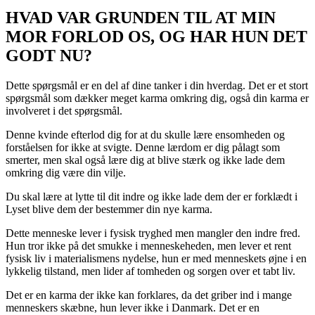
HVAD VAR GRUNDEN TIL AT MIN
MOR FORLOD OS, OG HAR HUN DET
GODT NU?
Dette spørgsmål er en del af dine tanker i din hverdag. Det er et stort
spørgsmål som dækker meget karma omkring dig, også din karma er
involveret i det spørgsmål.
Denne kvinde efterlod dig for at du skulle lære ensomheden og
forståelsen for ikke at svigte. Denne lærdom er dig pålagt som
smerter, men skal også lære dig at blive stærk og ikke lade dem
omkring dig være din vilje.
Du skal lære at lytte til dit indre og ikke lade dem der er forklædt i
Lyset blive dem der bestemmer din nye karma.
Dette menneske lever i fysisk tryghed men mangler den indre fred.
Hun tror ikke på det smukke i menneskeheden, men lever et rent
fysisk liv i materialismens nydelse, hun er med menneskets øjne i en
lykkelig tilstand, men lider af tomheden og sorgen over et tabt liv.
Det er en karma der ikke kan forklares, da det griber ind i mange
menneskers skæbne, hun lever ikke i Danmark. Det er en