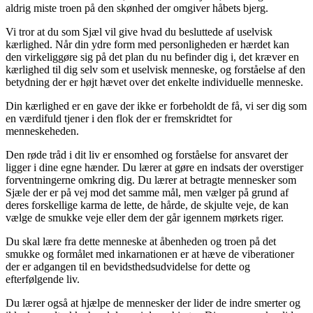
aldrig miste troen på den skønhed der omgiver håbets bjerg.
Vi tror at du som Sjæl vil give hvad du besluttede af uselvisk
kærlighed. Når din ydre form med personligheden er hærdet kan
den virkeliggøre sig på det plan du nu befinder dig i, det kræver en
kærlighed til dig selv som et uselvisk menneske, og forståelse af den
betydning der er højt hævet over det enkelte individuelle menneske.
Din kærlighed er en gave der ikke er forbeholdt de få, vi ser dig som
en værdifuld tjener i den flok der er fremskridtet for
menneskeheden.
Den røde tråd i dit liv er ensomhed og forståelse for ansvaret der
ligger i dine egne hænder. Du lærer at gøre en indsats der overstiger
forventningerne omkring dig. Du lærer at betragte mennesker som
Sjæle der er på vej mod det samme mål, men vælger på grund af
deres forskellige karma de lette, de hårde, de skjulte veje, de kan
vælge de smukke veje eller dem der går igennem mørkets riger.
Du skal lære fra dette menneske at åbenheden og troen på det
smukke og formålet med inkarnationen er at hæve de viberationer
der er adgangen til en bevidsthedsudvidelse for dette og
efterfølgende liv.
Du lærer også at hjælpe de mennesker der lider de indre smerter og