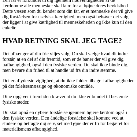
Din far er forbundet til dig igennem nødvendigheden af de
lærdomme alle mennesker skal lære for at højne deres bevidsthed.
Dette væsen som du kender som din far, er et menneske der vil give
dig forståelsen for uselvisk kærlighed, men også behøver det valg
der ligger i at give kærlighed til menneskeheden og ikke kun til den
enkelte.
HVAD RETNING SKAL JEG TAGE?
Det afhænger af din frie viljes valg. Du skal vælge hvad dit indre
forstår, at en del af din fremtid, som er de baner der vil give dig
uafhængighed, også i den fysiske verden. Du skal ikke binde dig,
men bevare din frihed til at handle ud fra din indre stemme.
Det er af yderste vigtighed, at du ikke falder tilbage i afhængigheden
på det følelsesmæssige og økonomiske område.
Dine opgaver i fremtiden kræver at du ikke er bundet til bestemte
fysiske steder.
Du skal opnå en dybere forståelse igennem højere lærdom også i
den fysiske verden. Den åndelige forståelse skal komme ved at
studere og betragte dig selv, set med øjne der er fri for begæret for
materialismens afhængighed.