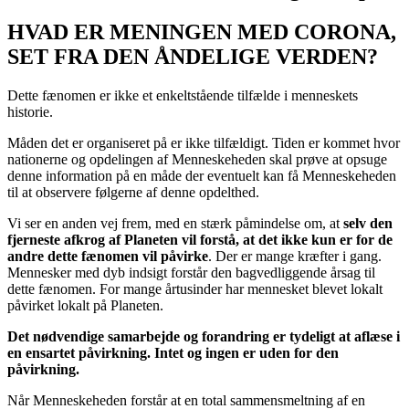
HVAD ER MENINGEN MED CORONA,
SET FRA DEN ÅNDELIGE VERDEN?
Dette fænomen er ikke et enkeltstående tilfælde i menneskets
historie.
Måden det er organiseret på er ikke tilfældigt. Tiden er kommet hvor
nationerne og opdelingen af Menneskeheden skal prøve at opsuge
denne information på en måde der eventuelt kan få Menneskeheden
til at observere følgerne af denne opdelthed.
Vi ser en anden vej frem, med en stærk påmindelse om, at
selv den
fjerneste afkrog af Planeten vil forstå, at det ikke kun er for de
andre dette fænomen vil påvirke
. Der er mange kræfter i gang.
Mennesker med dyb indsigt forstår den bagvedliggende årsag til
dette fænomen. For mange årtusinder har mennesket blevet lokalt
påvirket lokalt på Planeten.
Det nødvendige samarbejde og forandring er tydeligt at aflæse i
en ensartet påvirkning. Intet og ingen er uden for den
påvirkning.
Når Menneskeheden forstår at en total sammensmeltning af en