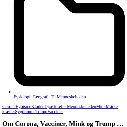
Fysiologi
,
Geografi
,
Til Menneskeheden
Corona
Egoisme
Kloden
Lyse kræfter
Menneskeheden
Mink
Mørke
kræfter
Sygdomme
Trump
Vacciner
Om Corona, Vacciner, Mink og Trump …