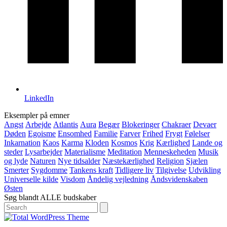
LinkedIn
Eksempler på emner
Angst
Arbejde
Atlantis
Aura
Begær
Blokeringer
Chakraer
Devaer
Døden
Egoisme
Ensomhed
Familie
Farver
Frihed
Frygt
Følelser
Inkarnation
Kaos
Karma
Kloden
Kosmos
Krig
Kærlighed
Lande og
steder
Lysarbejder
Materialisme
Meditation
Menneskeheden
Musik
og lyde
Naturen
Nye tidsalder
Næstekærlighed
Religion
Sjælen
Smerter
Sygdomme
Tankens kraft
Tidligere liv
Tilgivelse
Udvikling
Universelle kilde
Visdom
Åndelig vejledning
Åndsvidenskaben
Østen
Søg blandt ALLE budskaber
Search