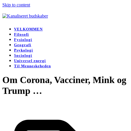
Skip to content
Open
Close
mobile
mobile
VELKOMMEN
menu
menu
Filosofi
Fysiologi
Geografi
Psykologi
Sociologi
Universel energi
Til Menneskeheden
Om Corona, Vacciner, Mink og
Trump …