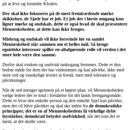
på at leve og forandre Kloden.
Der skal ikke fokuseres på de mest fremtrædende mørke
skikkelser, de Sjæle har et job. Et job der i første omgang kun
ligner mørke og ondskab, dette er også hvad de skal præsentere
Menneskeheden, at dette kan ikke bruges.
Misbrug og ondskab vil ikke forsvinde før en samlet
Menneskehed står sammen om et fælles mål. Så længe
egoistiske interesser spiller en altafgørende rolle vil verden i det
store hele være den samme.
Derfor skal visdom og uselvisk tankegang fremmes. Dette er den
bedste måde for dem der har visdommen og kan påvirke, ikke med
store ord og vanskelige teorier at forstå, men med tolerance og
påvirkninger.
Når de ord trænger igennem på et højere plan, vil Menneskeheden
vælge ledere der er total i forståelse for det lands fremgangsmåde.
Dette er hvor den enkelte person og den enkelte Sjæl kan påvirke,
men det vil blive påvirket og skal ske inden for
de demokratiske
principper, det er en af Menneskehedens få virkelige dybe
forståelser, demokrati betyder uselviskhed
, når det som det er
ment, at det skulle være.