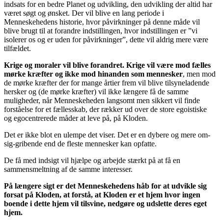
indsats for en bedre Planet og udvikling, den udvikling der altid har
været søgt og ønsket. Der vil blive en lang periode i
Menneskehedens historie, hvor påvirkninger på denne måde vil
blive brugt til at forandre indstillingen, hvor indstillingen er ”vi
isolerer os og er uden for påvirkninger”, dette vil aldrig mere være
tilfældet.
Krige og moraler vil blive forandret. Krige vil være mod fælles
mørke kræfter og ikke mod hinanden som mennesker
, men mod
de mørke kræfter der for mange årtier frem vil blive tilsyneladende
hersker og (de mørke kræfter) vil ikke længere få de samme
muligheder, når Menneskeheden langsomt men sikkert vil finde
forståelse for et fællesskab, der rækker ud over de store egoistiske
og egocentrerede måder at leve på, på Kloden.
Det er ikke blot en ulempe det viser. Det er en dybere og mere om-
sig-gribende end de fleste mennesker kan opfatte.
De få med indsigt vil hjælpe og arbejde stærkt på at få en
sammensmeltning af de samme interesser.
På længere sigt er det Menneskehedens håb for at udvikle sig
forsat på Kloden, at forstå, at Kloden er et hjem hvor ingen
boende i dette hjem vil tilsvine, nedgøre og udslette deres eget
hjem.