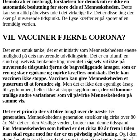
Demokrati er misbrugt, forståelsen for demokrati er ikke en
automatisk beslutning for store dele af Menneskeheden.
Dette
kan som altid påbevises ude i det virkelige liv. Det er disse ting der
sker på nuværende tidspunkt. De Lyse kræfter er på sporet af en
fremtidig verden.
VIL VACCINER FJERNE CORONA?
Det er en smuk tanke, det er et initiativ som Menneskehedens eneste
mulighed på dets nuværende udviklingstrin. Det er en triumf, en
sund og uselvisk tænkende ting, men
det i sig selv vil ikke på
nuværende tidspunkt fjerne de bagvedliggende årsager, som er
ren og skær egoisme og mørke kræfters ondskab. Dette kan
vaccinen ikke stoppe. Vaccinen kan give Menneskeheden et
pusterum til at forandre sig.
Men det er ikke den egentlige årsag
til sygdommen, heller ikke at stoppe sygdommen,
der vil komme
utallige andre variationer som vil påvirke Menneskeheden på
samme vis.
Det er et princip der vil blive brugt over de næste 1½
generation
. Menneskehedens generation strækker sig cirka over 80
år. Når det er i den Vestlige verden, bruger man denne tidsspand.
For Menneskeheden som helhed er det cirka 80 år frem i tiden
man skal regne med før der er en påviselig påvirkning.
Og i den
dybe åndelige forståelse vil det være starten på en bedre fremtid på