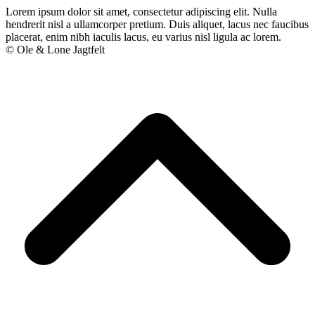
Lorem ipsum dolor sit amet, consectetur adipiscing elit. Nulla
hendrerit nisl a ullamcorper pretium. Duis aliquet, lacus nec faucibus
placerat, enim nibh iaculis lacus, eu varius nisl ligula ac lorem.
© Ole & Lone Jagtfelt
B
T
T