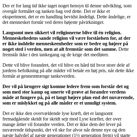
Der er for lang tid ikke taget noget hensyn til denne udvikling, som
overgår formålet og tanken bag ved dette. Det er ikke et
eksperiment, det er en handling bevidst åndeligt. Dette åndelige, er
det mennesket forstår ved deres højeste påvirkninger.
Langsomt men sikkert vil religionerne blive til én religion.
Menneskehedens sande religion vil være forståelsen for, at der
er ikke inddelte menneskeenheder som er bedre og højere på
noget sted i verden, men at alt fremstår som det samme.
Dette
fremstår ikke i den tankegang og de krige det medfører.
Dette vil blive forandret, det vil blive en hård tid hvor store dele af
jordens befolkning på alle måder vil betale en høj pris, når dette ikke
formår at gennemtrænge tankeverden.
Der vil på længere sigt komme ledere frem som forstår det og
som med stor kamp og smerte vil prøve at forandre verdens
måde at fungere på, på et langt højere plan end det nuværende,
som er mislykket og på alle måder er et umuligt system.
Det er ikke den overvældende lyse kræft, det er langsomt
fremadgående skridt for skridt sejr mod Lyse kræfter, der over
mange årtier vil forandre verden. Det er ikke dem der lever på
nuværende tidspunkt, det vil ske for alvor når denne nye og den
næste halvdel af næste generationer (1½ generation frem) vil starte