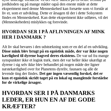
jordkloden og på mange måder også den eneste måde at dette
eksperiment med denne Menneskehed kan forsætte som vi forstår at
liv er, som er udvikling. Dette er årsagen til der i dette Solsystem
findes en Menneskehed. Kan dette eksperiment ikke udføres, vil det
(Menneskeheden) mislykkes og forsvinde.
HVORDAN SER I PÅ AFLIVNINGEN AF MINK
HER I DANMARK ?
Alt liv skal bevares i den udstrækning som er en del af en udvikling.
Disse mink blev brugt på en egoistisk måde, der var ikke nogen
kærlighed til dyrene bagved deres eksistens.
De var ud fra mange
synspunkter ikke et logisk træk, men det var heller ikke ukærligt at
dyrene i sig selv ikke blev behandlet på nogen måde der ligner
næstekærlighed over for Planetens dyreliv, faunaen og alle de
levende ting der findes.
Det gør ingen væsentlig forskel, det er
kun et egoistisk skridt taget på en lokal og manglende forståelse
for de virkelige årsager.
HVORDAN SER I PÅ DANMARKS
LEDER, ER HUN EN AF DE GODE
KRÆFTER?