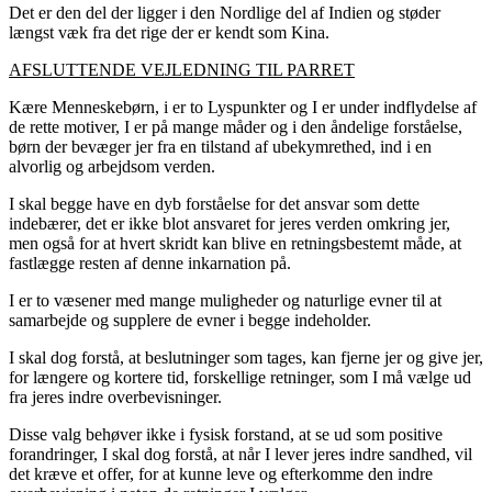
Det er den del der ligger i den Nordlige del af Indien og støder
længst væk fra det rige der er kendt som Kina.
AFSLUTTENDE VEJLEDNING TIL PARRET
Kære Menneskebørn, i er to Lyspunkter og I er under indflydelse af
de rette motiver, I er på mange måder og i den åndelige forståelse,
børn der bevæger jer fra en tilstand af ubekymrethed, ind i en
alvorlig og arbejdsom verden.
I skal begge have en dyb forståelse for det ansvar som dette
indebærer, det er ikke blot ansvaret for jeres verden omkring jer,
men også for at hvert skridt kan blive en retningsbestemt måde, at
fastlægge resten af denne inkarnation på.
I er to væsener med mange muligheder og naturlige evner til at
samarbejde og supplere de evner i begge indeholder.
I skal dog forstå, at beslutninger som tages, kan fjerne jer og give jer,
for længere og kortere tid, forskellige retninger, som I må vælge ud
fra jeres indre overbevisninger.
Disse valg behøver ikke i fysisk forstand, at se ud som positive
forandringer, I skal dog forstå, at når I lever jeres indre sandhed, vil
det kræve et offer, for at kunne leve og efterkomme den indre