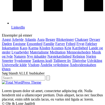
LinkedIn
Eksempler på emner
Angst
Arbejde
Atlantis
Aura
Begær
Blokeringer
Chakraer
Devaer
Døden
Egoisme
Ensomhed
Familie
Farver
Frihed
Frygt
Følelser
Inkarnation
Kaos
Karma
Kloden
Kosmos
Krig
Kærlighed
Lande og
steder
Lysarbejder
Materialisme
Meditation
Menneskeheden
Musik
og lyde
Naturen
Nye tidsalder
Næstekærlighed
Religion
Sjælen
Smerter
Sygdomme
Tankens kraft
Tidligere liv
Tilgivelse
Udvikling
Universelle kilde
Visdom
Åndelig vejledning
Åndsvidenskaben
Østen
Søg blandt ALLE budskaber
Search
Lorem ipsum dolor sit amet, consectetur adipiscing elit. Nulla
hendrerit nisl a ullamcorper pretium. Duis aliquet, lacus nec faucibus
placerat, enim nibh iaculis lacus, eu varius nisl ligula ac lorem.
© Ole & Lone Jagtfelt