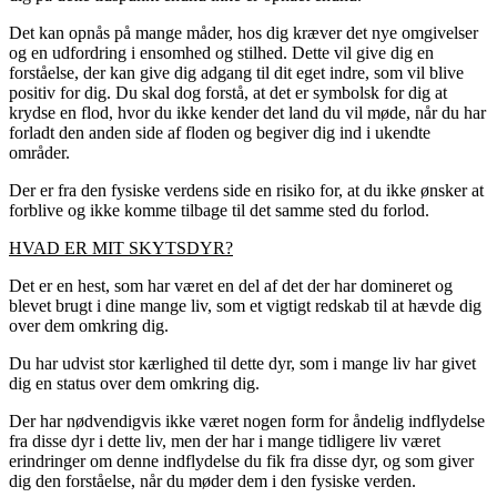
Det kan opnås på mange måder, hos dig kræver det nye omgivelser
og en udfordring i ensomhed og stilhed. Dette vil give dig en
forståelse, der kan give dig adgang til dit eget indre, som vil blive
positiv for dig. Du skal dog forstå, at det er symbolsk for dig at
krydse en flod, hvor du ikke kender det land du vil møde, når du har
forladt den anden side af floden og begiver dig ind i ukendte
områder.
Der er fra den fysiske verdens side en risiko for, at du ikke ønsker at
forblive og ikke komme tilbage til det samme sted du forlod.
HVAD ER MIT SKYTSDYR?
Det er en hest, som har været en del af det der har domineret og
blevet brugt i dine mange liv, som et vigtigt redskab til at hævde dig
over dem omkring dig.
Du har udvist stor kærlighed til dette dyr, som i mange liv har givet
dig en status over dem omkring dig.
Der har nødvendigvis ikke været nogen form for åndelig indflydelse
fra disse dyr i dette liv, men der har i mange tidligere liv været
erindringer om denne indflydelse du fik fra disse dyr, og som giver
dig den forståelse, når du møder dem i den fysiske verden.