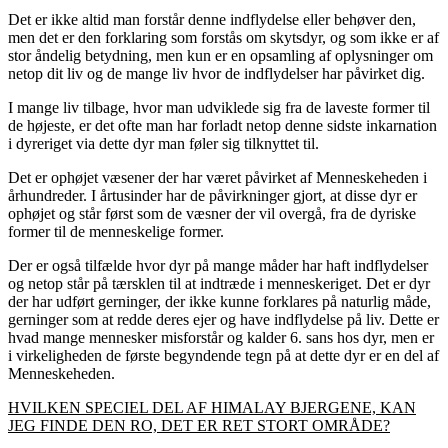
Det er ikke altid man forstår denne indflydelse eller behøver den,
men det er den forklaring som forstås om skytsdyr, og som ikke er af
stor åndelig betydning, men kun er en opsamling af oplysninger om
netop dit liv og de mange liv hvor de indflydelser har påvirket dig.
I mange liv tilbage, hvor man udviklede sig fra de laveste former til
de højeste, er det ofte man har forladt netop denne sidste inkarnation
i dyreriget via dette dyr man føler sig tilknyttet til.
Det er ophøjet væsener der har været påvirket af Menneskeheden i
århundreder. I årtusinder har de påvirkninger gjort, at disse dyr er
ophøjet og står først som de væsner der vil overgå, fra de dyriske
former til de menneskelige former.
Der er også tilfælde hvor dyr på mange måder har haft indflydelser
og netop står på tærsklen til at indtræde i menneskeriget. Det er dyr
der har udført gerninger, der ikke kunne forklares på naturlig måde,
gerninger som at redde deres ejer og have indflydelse på liv. Dette er
hvad mange mennesker misforstår og kalder 6. sans hos dyr, men er
i virkeligheden de første begyndende tegn på at dette dyr er en del af
Menneskeheden.
HVILKEN SPECIEL DEL AF HIMALAY BJERGENE, KAN
JEG FINDE DEN RO, DET ER RET STORT OMRÅDE?