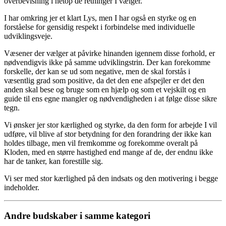
overbevisning i netop de retninger I vælger.
I har omkring jer et klart Lys, men I har også en styrke og en
forståelse for gensidig respekt i forbindelse med individuelle
udviklingsveje.
Væsener der vælger at påvirke hinanden igennem disse forhold, er
nødvendigvis ikke på samme udviklingstrin. Der kan forekomme
forskelle, der kan se ud som negative, men de skal forstås i
væsentlig grad som positive, da det den ene afspejler er det den
anden skal bese og bruge som en hjælp og som et vejskilt og en
guide til ens egne mangler og nødvendigheden i at følge disse sikre
tegn.
Vi ønsker jer stor kærlighed og styrke, da den form for arbejde I vil
udføre, vil blive af stor betydning for den forandring der ikke kan
holdes tilbage, men vil fremkomme og forekomme overalt på
Kloden, med en større hastighed end mange af de, der endnu ikke
har de tanker, kan forestille sig.
Vi ser med stor kærlighed på den indsats og den motivering i begge
indeholder.
Andre budskaber i samme kategori