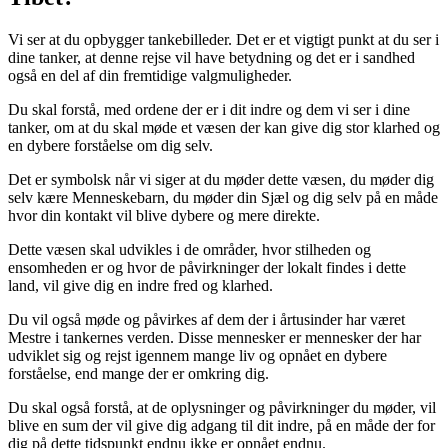
Vi ser at du opbygger tankebilleder. Det er et vigtigt punkt at du ser i
dine tanker, at denne rejse vil have betydning og det er i sandhed
også en del af din fremtidige valgmuligheder.
Du skal forstå, med ordene der er i dit indre og dem vi ser i dine
tanker, om at du skal møde et væsen der kan give dig stor klarhed og
en dybere forståelse om dig selv.
Det er symbolsk når vi siger at du møder dette væsen, du møder dig
selv kære Menneskebarn, du møder din Sjæl og dig selv på en måde
hvor din kontakt vil blive dybere og mere direkte.
Dette væsen skal udvikles i de områder, hvor stilheden og
ensomheden er og hvor de påvirkninger der lokalt findes i dette
land, vil give dig en indre fred og klarhed.
Du vil også møde og påvirkes af dem der i årtusinder har været
Mestre i tankernes verden. Disse mennesker er mennesker der har
udviklet sig og rejst igennem mange liv og opnået en dybere
forståelse, end mange der er omkring dig.
Du skal også forstå, at de oplysninger og påvirkninger du møder, vil
blive en sum der vil give dig adgang til dit indre, på en måde der for
dig på dette tidspunkt endnu ikke er opnået endnu.