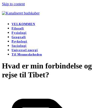
Skip to content
Open
Close
mobile
mobile
VELKOMMEN
menu
menu
Filosofi
Fysiologi
Geografi
Psykologi
Sociologi
Universel energi
Til Menneskeheden
Hvad er min forbindelse og
rejse til Tibet?