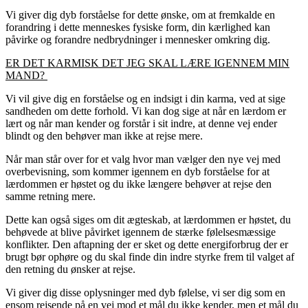
Vi giver dig dyb forståelse for dette ønske, om at fremkalde en
forandring i dette menneskes fysiske form, din kærlighed kan
påvirke og forandre nedbrydninger i mennesker omkring dig.
ER DET KARMISK DET JEG SKAL LÆRE IGENNEM MIN
MAND?
Vi vil give dig en forståelse og en indsigt i din karma, ved at sige
sandheden om dette forhold. Vi kan dog sige at når en lærdom er
lært og når man kender og forstår i sit indre, at denne vej ender
blindt og den behøver man ikke at rejse mere.
Når man står over for et valg hvor man vælger den nye vej med
overbevisning, som kommer igennem en dyb forståelse for at
lærdommen er høstet og du ikke længere behøver at rejse den
samme retning mere.
Dette kan også siges om dit ægteskab, at lærdommen er høstet, du
behøvede at blive påvirket igennem de stærke følelsesmæssige
konflikter. Den aftapning der er sket og dette energiforbrug der er
brugt bør ophøre og du skal finde din indre styrke frem til valget af
den retning du ønsker at rejse.
Vi giver dig disse oplysninger med dyb følelse, vi ser dig som en
ensom rejsende på en vej mod et mål du ikke kender, men et mål du