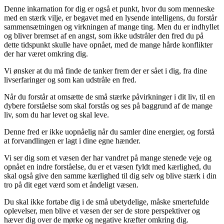
Denne inkarnation for dig er også et punkt, hvor du som menneske
med en stærk vilje, er begavet med en lysende intelligens, du forstår
sammensætningen og virkningen af mange ting. Men du er indhyllet
og bliver bremset af en angst, som ikke udstråler den fred du på
dette tidspunkt skulle have opnået, med de mange hårde konflikter
der har været omkring dig.
Vi ønsker at du må finde de tanker frem der er sået i dig, fra dine
livserfaringer og som kan udstråle en fred.
Når du forstår at omsætte de små stærke påvirkninger i dit liv, til en
dybere forståelse som skal forstås og ses på baggrund af de mange
liv, som du har levet og skal leve.
Denne fred er ikke uopnåelig når du samler dine energier, og forstå
at forvandlingen er lagt i dine egne hænder.
Vi ser dig som et væsen der har vandret på mange stenede veje og
opnået en indre forståelse, du er et væsen fyldt med kærlighed, du
skal også give den samme kærlighed til dig selv og blive stærk i din
tro på dit eget værd som et åndeligt væsen.
Du skal ikke fortabe dig i de små ubetydelige, måske smertefulde
oplevelser, men blive et væsen der ser de store perspektiver og
hæver dig over de mørke og negative kræfter omkring dig.