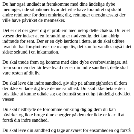
Du har også undladt at fremkomme med dine åndelige dybe
meninger, i de situationer hvor det ville have forandret og skabt
andre retninger for dem omkring dig, retninger energimæssigt der
ville have påvirket de mennesker.
Det er det der giver dig et problem med netop dette chakra. Du er et
væsen der indser at en forandring er nødvendig, det kan aldrig
indtræde for sent. Der er en dyb lærdom i dette, at du skal udføre
hvad du har forsømt over de mange liv, det kan forvandles også i det
sidste sekund i en inkarnation.
Du skal træde frem og komme med dine dybe overbevisninger, stå
frem som den der tør leve hvad der er din indre sandhed, dette skal
vare resten af dit liv.
Du skal leve din indre sandhed, giv slip på afhængigheden til dem
der ikke vil lade dig leve denne sandhed. Du skal ikke betale den
pris ikke at kunne udtale sig og fremstå som et højt åndeligt udviklet
væsen.
Du skal nedbryde de fordomme omkring dig og dem du kan
påvirke, og ikke bruge dine energier på dem der ikke er klar til at
forstå din indre sandhed.
Du skal leve din sandhed og tage ansvaret for ensomheden og forstå