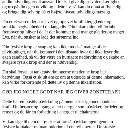
at din udvikling er dit ansvar. Du skal give dig selv den kærlighed
og tro på din egen udvikling i dette liv, så kan du opnå at flytte dig
og bringe dig selv op på et højere niveau udviklingsmæssigt.
Du er et væsen der har levet og oplevet konflikter, glæder og
smukke begivenheder i dit lange liv. Din inkarnation vil forløbe
fremover og bliver i de år der kommer med mange glæder og meget
Lys, når du ønsker at lade det strømme ind.
Din fysiske krop er svag og kan ikke modstå mange af de
påvirkninger, når du kommer i den tilstand hvor du ikke lever din
egen sandhed, så vil der være en hurtigere nedbrydning og skabe en
svagere fysisk krop end der er nødvendig.
Du skal forstå, at tankepåvirkningerne om denne krop har
betydning. Også et skjult ønske om at udtræde af denne inkarnation,
kan virke forkortende på dette liv og denne inkarnation.
GØR JEG NOGET GODT NÅR JEG GIVER ZONETERAPI?
Dette har en positiv påvirkning på mennesker igennem tankens
kraft. Du berører og i gangsætter energier som påvirker, fordeler og
renser og du får en forbedring i energier til chakraerne.
Vi kan sige til dem der ønsker at forstå påvirkningen igennem
fysiske kontakter og manipulering af energibanerne. De største