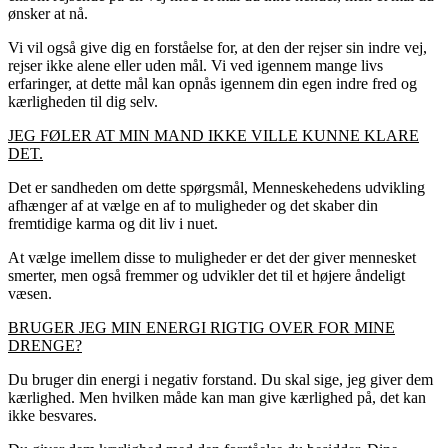
ønsker at nå.
Vi vil også give dig en forståelse for, at den der rejser sin indre vej,
rejser ikke alene eller uden mål. Vi ved igennem mange livs
erfaringer, at dette mål kan opnås igennem din egen indre fred og
kærligheden til dig selv.
JEG FØLER AT MIN MAND IKKE VILLE KUNNE KLARE
DET.
Det er sandheden om dette spørgsmål, Menneskehedens udvikling
afhænger af at vælge en af to muligheder og det skaber din
fremtidige karma og dit liv i nuet.
At vælge imellem disse to muligheder er det der giver mennesket
smerter, men også fremmer og udvikler det til et højere åndeligt
væsen.
BRUGER JEG MIN ENERGI RIGTIG OVER FOR MINE
DRENGE?
Du bruger din energi i negativ forstand. Du skal sige, jeg giver dem
kærlighed. Men hvilken måde kan man give kærlighed på, det kan
ikke besvares.