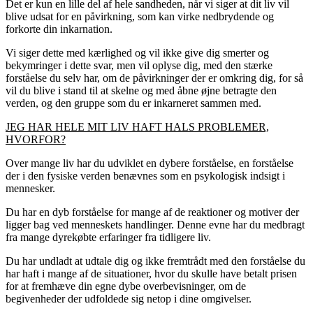
Det er kun en lille del af hele sandheden, når vi siger at dit liv vil
blive udsat for en påvirkning, som kan virke nedbrydende og
forkorte din inkarnation.
Vi siger dette med kærlighed og vil ikke give dig smerter og
bekymringer i dette svar, men vil oplyse dig, med den stærke
forståelse du selv har, om de påvirkninger der er omkring dig, for så
vil du blive i stand til at skelne og med åbne øjne betragte den
verden, og den gruppe som du er inkarneret sammen med.
JEG HAR HELE MIT LIV HAFT HALS PROBLEMER,
HVORFOR?
Over mange liv har du udviklet en dybere forståelse, en forståelse
der i den fysiske verden benævnes som en psykologisk indsigt i
mennesker.
Du har en dyb forståelse for mange af de reaktioner og motiver der
ligger bag ved menneskets handlinger. Denne evne har du medbragt
fra mange dyrekøbte erfaringer fra tidligere liv.
Du har undladt at udtale dig og ikke fremtrådt med den forståelse du
har haft i mange af de situationer, hvor du skulle have betalt prisen
for at fremhæve din egne dybe overbevisninger, om de
begivenheder der udfoldede sig netop i dine omgivelser.