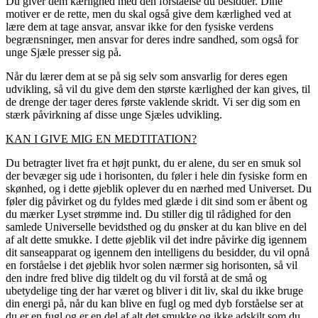
Du giver dem kærlighed med den forståelse du besidder. Dine
motiver er de rette, men du skal også give dem kærlighed ved at
lære dem at tage ansvar, ansvar ikke for den fysiske verdens
begrænsninger, men ansvar for deres indre sandhed, som også for
unge Sjæle presser sig på.
Når du lærer dem at se på sig selv som ansvarlig for deres egen
udvikling, så vil du give dem den største kærlighed der kan gives, til
de drenge der tager deres første vaklende skridt. Vi ser dig som en
stærk påvirkning af disse unge Sjæles udvikling.
KAN I GIVE MIG EN MEDTITATION?
Du betragter livet fra et højt punkt, du er alene, du ser en smuk sol
der bevæger sig ude i horisonten, du føler i hele din fysiske form en
skønhed, og i dette øjeblik oplever du en nærhed med Universet. Du
føler dig påvirket og du fyldes med glæde i dit sind som er åbent og
du mærker Lyset strømme ind. Du stiller dig til rådighed for den
samlede Universelle bevidsthed og du ønsker at du kan blive en del
af alt dette smukke. I dette øjeblik vil det indre påvirke dig igennem
dit sanseapparat og igennem den intelligens du besidder, du vil opnå
en forståelse i det øjeblik hvor solen nærmer sig horisonten, så vil
den indre fred blive dig tildelt og du vil forstå at de små og
ubetydelige ting der har været og bliver i dit liv, skal du ikke bruge
din energi på, når du kan blive en fugl og med dyb forståelse ser at
du er en fugl og er en del af alt det smukke og ikke adskilt som du