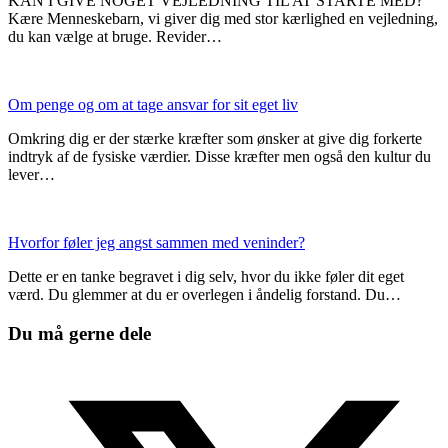
KAN I GIVE NOGET VEJLEDNING TIL AT STARTE MED?
Kære Menneskebarn, vi giver dig med stor kærlighed en vejledning,
du kan vælge at bruge. Revider…
Om penge og om at tage ansvar for sit eget liv
Omkring dig er der stærke kræfter som ønsker at give dig forkerte
indtryk af de fysiske værdier. Disse kræfter men også den kultur du
lever…
Hvorfor føler jeg angst sammen med veninder?
Dette er en tanke begravet i dig selv, hvor du ikke føler dit eget
værd. Du glemmer at du er overlegen i åndelig forstand. Du…
Du må gerne dele