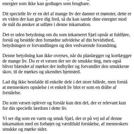
energier som ikke kan godtages som brugbare.
Dit specielle liv er en del af mange liv der danner et mønster, dette er
en viden der kan give dig fred, så du kan samle dine energier mod
de mål du ønsker at udføre i denne inkarnation.
Det er uden betydning om du som inkarneret Sjæl opnår at fuldføre,
forstå og besidde den fornødne udvidelse af din bevidsthed,
betydningen er forvandlingen og den vedvarende forandring.
Denne betydning kan ikke overses, når du planlægger og kortlægger
de mange liv. Du er et væsen der ser de smukke ting, men også
bliver blændet af mørket der indhyller og forvandler den smukkeste
skov, til de mørkes og ukendtes hjemsted.
Lad dig ikke henfalde til enkelte dele i det store billede, men forstå
at menneskers opnåelse i et enkelt liv blot er som en dråbe af
forståelse.
Du som væsen oplever og forstår kun den del, der er relevant kun
for din specielle lærdom i dette liv.
Vi ser dig som en varm og smuk Sjæl, der er på vej ud af denne
inkarnation med en forhøjet og værdifuld forståelse, af menneskers
smukke og mørke sider.