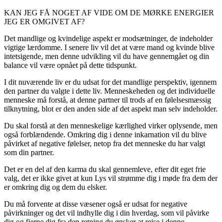
KAN JEG FÅ NOGET AF VIDE OM DE MØRKE ENERGIER
JEG ER OMGIVET AF?
Det mandlige og kvindelige aspekt er modsætninger, de indeholder
vigtige lærdomme. I senere liv vil det at være mand og kvinde blive
intetsigende, men denne udvikling vil du have gennemgået og din
balance vil være opnået på dette tidspunkt.
I dit nuværende liv er du udsat for det mandlige perspektiv, igennem
den partner du valgte i dette liv. Menneskeheden og det individuelle
menneske må forstå, at denne partner til trods af en følelsesmæssig
tilknytning, blot er den anden side af det aspekt man selv indeholder.
Du skal forstå at den menneskelige kærlighed virker oplysende, men
også forblændende. Omkring dig i denne inkarnation vil du blive
påvirket af negative følelser, netop fra det menneske du har valgt
som din partner.
Det er en del af den karma du skal gennemleve, efter dit eget frie
valg, det er ikke givet at kun Lys vil strømme dig i møde fra dem der
er omkring dig og dem du elsker.
Du må forvente at disse væsener også er udsat for negative
påvirkninger og det vil indhylle dig i din hverdag, som vil påvirke
dig og fjerne dig fra den retning du ønsker at rejse i denne