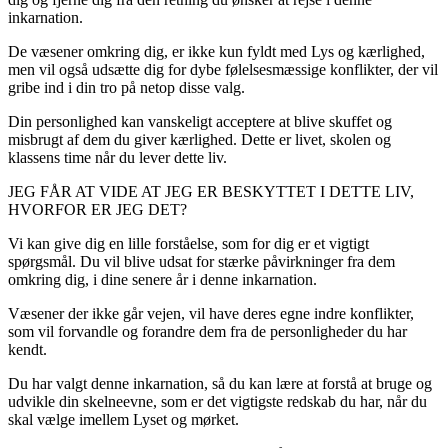
inkarnation.
De væsener omkring dig, er ikke kun fyldt med Lys og kærlighed,
men vil også udsætte dig for dybe følelsesmæssige konflikter, der vil
gribe ind i din tro på netop disse valg.
Din personlighed kan vanskeligt acceptere at blive skuffet og
misbrugt af dem du giver kærlighed. Dette er livet, skolen og
klassens time når du lever dette liv.
JEG FÅR AT VIDE AT JEG ER BESKYTTET I DETTE LIV,
HVORFOR ER JEG DET?
Vi kan give dig en lille forståelse, som for dig er et vigtigt
spørgsmål. Du vil blive udsat for stærke påvirkninger fra dem
omkring dig, i dine senere år i denne inkarnation.
Væsener der ikke går vejen, vil have deres egne indre konflikter,
som vil forvandle og forandre dem fra de personligheder du har
kendt.
Du har valgt denne inkarnation, så du kan lære at forstå at bruge og
udvikle din skelneevne, som er det vigtigste redskab du har, når du
skal vælge imellem Lyset og mørket.