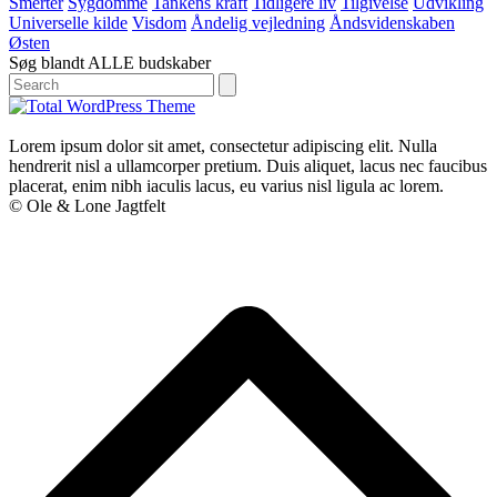
Smerter
Sygdomme
Tankens kraft
Tidligere liv
Tilgivelse
Udvikling
Universelle kilde
Visdom
Åndelig vejledning
Åndsvidenskaben
Østen
Søg blandt ALLE budskaber
Search
Lorem ipsum dolor sit amet, consectetur adipiscing elit. Nulla
hendrerit nisl a ullamcorper pretium. Duis aliquet, lacus nec faucibus
placerat, enim nibh iaculis lacus, eu varius nisl ligula ac lorem.
© Ole & Lone Jagtfelt
B
T
T