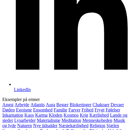
LinkedIn
Eksempler på emner
Angst
Arbejde
Atlantis
Aura
Begær
Blokeringer
Chakraer
Devaer
Døden
Egoisme
Ensomhed
Familie
Farver
Frihed
Frygt
Følelser
Inkarnation
Kaos
Karma
Kloden
Kosmos
Krig
Kærlighed
Lande og
steder
Lysarbejder
Materialisme
Meditation
Menneskeheden
Musik
og lyde
Naturen
Nye tidsalder
Næstekærlighed
Religion
Sjælen