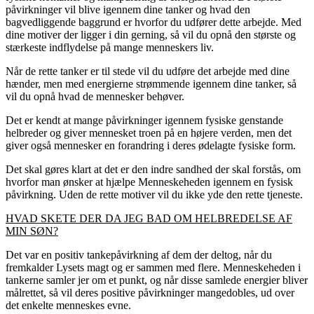
påvirkninger vil blive igennem dine tanker og hvad den
bagvedliggende baggrund er hvorfor du udfører dette arbejde. Med
dine motiver der ligger i din gerning, så vil du opnå den største og
stærkeste indflydelse på mange menneskers liv.
Når de rette tanker er til stede vil du udføre det arbejde med dine
hænder, men med energierne strømmende igennem dine tanker, så
vil du opnå hvad de mennesker behøver.
Det er kendt at mange påvirkninger igennem fysiske genstande
helbreder og giver mennesket troen på en højere verden, men det
giver også mennesker en forandring i deres ødelagte fysiske form.
Det skal gøres klart at det er den indre sandhed der skal forstås, om
hvorfor man ønsker at hjælpe Menneskeheden igennem en fysisk
påvirkning. Uden de rette motiver vil du ikke yde den rette tjeneste.
HVAD SKETE DER DA JEG BAD OM HELBREDELSE AF
MIN SØN?
Det var en positiv tankepåvirkning af dem der deltog, når du
fremkalder Lysets magt og er sammen med flere. Menneskeheden i
tankerne samler jer om et punkt, og når disse samlede energier bliver
målrettet, så vil deres positive påvirkninger mangedobles, ud over
det enkelte menneskes evne.