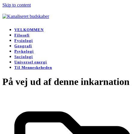
Skip to content
Open
Close
mobile
mobile
VELKOMMEN
menu
menu
Filosofi
Fysiologi
Geografi
Psykologi
Sociologi
Universel energi
Til Menneskeheden
På vej ud af denne inkarnation