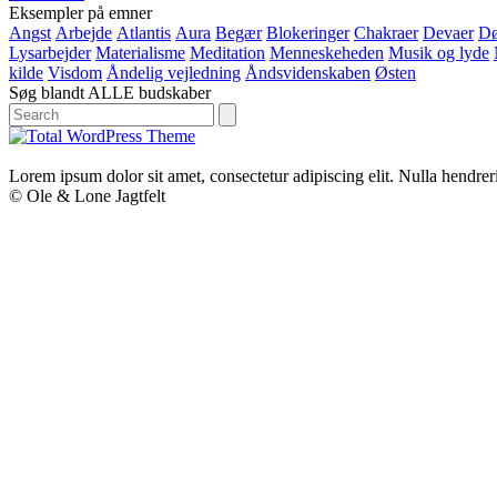
Eksempler på emner
Angst
Arbejde
Atlantis
Aura
Begær
Blokeringer
Chakraer
Devaer
D
Lysarbejder
Materialisme
Meditation
Menneskeheden
Musik og lyde
kilde
Visdom
Åndelig vejledning
Åndsvidenskaben
Østen
Søg blandt ALLE budskaber
Search
Lorem ipsum dolor sit amet, consectetur adipiscing elit. Nulla hendrerit
© Ole & Lone Jagtfelt