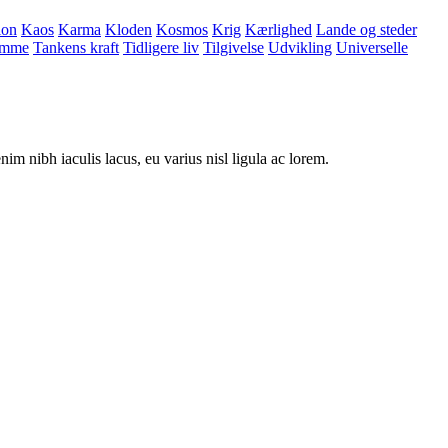
ion
Kaos
Karma
Kloden
Kosmos
Krig
Kærlighed
Lande og steder
omme
Tankens kraft
Tidligere liv
Tilgivelse
Udvikling
Universelle
nim nibh iaculis lacus, eu varius nisl ligula ac lorem.
B
T
T