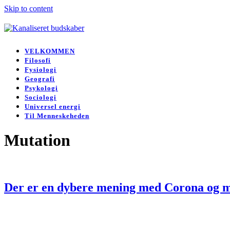
Skip to content
Open
Close
mobile
mobile
VELKOMMEN
menu
menu
Filosofi
Fysiologi
Geografi
Psykologi
Sociologi
Universel energi
Til Menneskeheden
Mutation
Der er en dybere mening med Corona og m