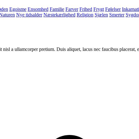
øden
Egoisme
Ensomhed
Familie
Farver
Frihed
Frygt
Følelser
Inkarnat
Naturen
Nye tidsalder
Næstekærlighed
Religion
Sjælen
Smerter
Sygd
 nisl a ullamcorper pretium. Duis aliquet, lacus nec faucibus placerat, e