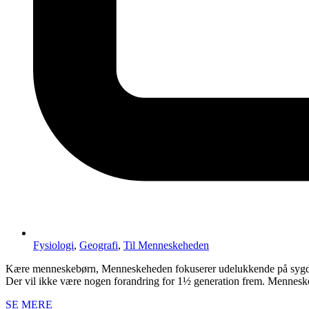
Fysiologi
,
Geografi
,
Til Menneskeheden
Kære menneskebørn, Menneskeheden fokuserer udelukkende på sygdomm
Der vil ikke være nogen forandring for 1½ generation frem. Mennesk
SE MERE