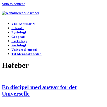
Skip to content
Open
Close
mobile
mobile
VELKOMMEN
menu
menu
Filosofi
Fysiologi
Geografi
Psykologi
Sociologi
Universel energi
Til Menneskeheden
Høfeber
En discipel med ansvar for det
Universelle