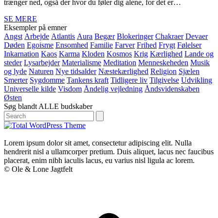
trænger ned, også der hvor du føler dig alene, for det er…
SE MERE
Eksempler på emner
Angst
Arbejde
Atlantis
Aura
Begær
Blokeringer
Chakraer
Devaer
Døden
Egoisme
Ensomhed
Familie
Farver
Frihed
Frygt
Følelser
Inkarnation
Kaos
Karma
Kloden
Kosmos
Krig
Kærlighed
Lande og
steder
Lysarbejder
Materialisme
Meditation
Menneskeheden
Musik
og lyde
Naturen
Nye tidsalder
Næstekærlighed
Religion
Sjælen
Smerter
Sygdomme
Tankens kraft
Tidligere liv
Tilgivelse
Udvikling
Universelle kilde
Visdom
Åndelig vejledning
Åndsvidenskaben
Østen
Søg blandt ALLE budskaber
Search
Lorem ipsum dolor sit amet, consectetur adipiscing elit. Nulla
hendrerit nisl a ullamcorper pretium. Duis aliquet, lacus nec faucibus
placerat, enim nibh iaculis lacus, eu varius nisl ligula ac lorem.
© Ole & Lone Jagtfelt
B
T
T