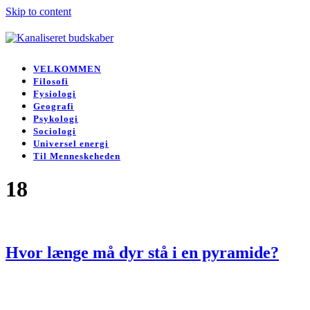
Skip to content
Open
Close
mobile
mobile
VELKOMMEN
menu
menu
Filosofi
Fysiologi
Geografi
Psykologi
Sociologi
Universel energi
Til Menneskeheden
18
Hvor længe må dyr stå i en pyramide?