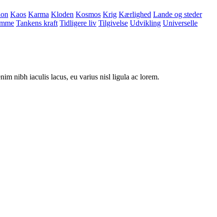
ion
Kaos
Karma
Kloden
Kosmos
Krig
Kærlighed
Lande og steder
omme
Tankens kraft
Tidligere liv
Tilgivelse
Udvikling
Universelle
nim nibh iaculis lacus, eu varius nisl ligula ac lorem.
B
T
T