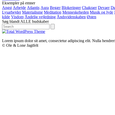
Eksempler på emner
Angst
Arbejde
Atlantis
Aura
Begær
Blokeringer
Chakraer
Devaer
D
Lysarbejder
Materialisme
Meditation
Menneskeheden
Musik og lyde
kilde
Visdom
Åndelig vejledning
Åndsvidenskaben
Østen
Søg blandt ALLE budskaber
Search
Lorem ipsum dolor sit amet, consectetur adipiscing elit. Nulla hendrerit
© Ole & Lone Jagtfelt