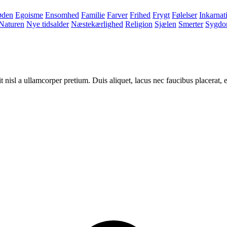
øden
Egoisme
Ensomhed
Familie
Farver
Frihed
Frygt
Følelser
Inkarnat
Naturen
Nye tidsalder
Næstekærlighed
Religion
Sjælen
Smerter
Sygd
 nisl a ullamcorper pretium. Duis aliquet, lacus nec faucibus placerat, e