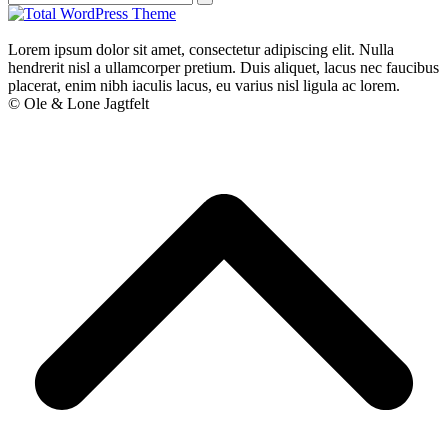
Lorem ipsum dolor sit amet, consectetur adipiscing elit. Nulla
hendrerit nisl a ullamcorper pretium. Duis aliquet, lacus nec faucibus
placerat, enim nibh iaculis lacus, eu varius nisl ligula ac lorem.
© Ole & Lone Jagtfelt
B
T
T