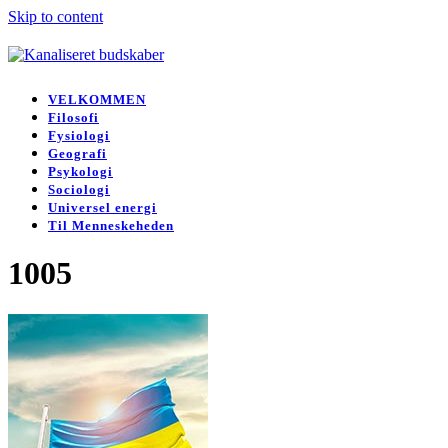
Skip to content
Open
Close
mobile
mobile
VELKOMMEN
menu
menu
Filosofi
Fysiologi
Geografi
Psykologi
Sociologi
Universel energi
Til Menneskeheden
1005