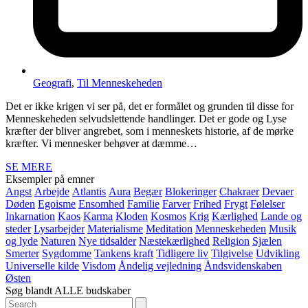
Geografi
,
Til Menneskeheden
Det er ikke krigen vi ser på, det er formålet og grunden til disse for
Menneskeheden selvudslettende handlinger. Det er gode og Lyse
kræfter der bliver angrebet, som i menneskets historie, af de mørke
kræfter. Vi mennesker behøver at dæmme…
SE MERE
Eksempler på emner
Angst
Arbejde
Atlantis
Aura
Begær
Blokeringer
Chakraer
Devaer
Døden
Egoisme
Ensomhed
Familie
Farver
Frihed
Frygt
Følelser
Inkarnation
Kaos
Karma
Kloden
Kosmos
Krig
Kærlighed
Lande og
steder
Lysarbejder
Materialisme
Meditation
Menneskeheden
Musik
og lyde
Naturen
Nye tidsalder
Næstekærlighed
Religion
Sjælen
Smerter
Sygdomme
Tankens kraft
Tidligere liv
Tilgivelse
Udvikling
Universelle kilde
Visdom
Åndelig vejledning
Åndsvidenskaben
Østen
Søg blandt ALLE budskaber
Search